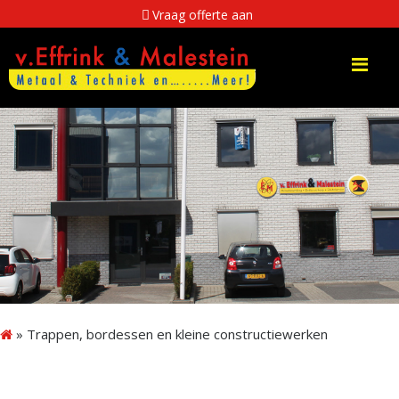
Vraag offerte aan
Me
»
Trappen, bordessen en kleine constructiewerken